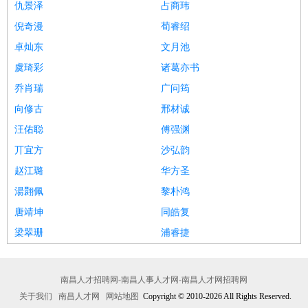
仇景泽
占商玮
倪奇漫
荀睿绍
卓灿东
文月池
虞琦彩
诸葛亦书
乔肖瑞
广问筠
向修古
邢材诚
汪佑聪
傅强渊
丌宜方
沙弘韵
赵江璐
华方圣
湯翾佩
黎朴鸿
唐靖坤
同皓复
梁翠珊
浦睿捷
南昌人才招聘网-南昌人事人才网-南昌人才网招聘网
关于我们
南昌人才网
网站地图
Copyright © 2010-2026 All Rights Reserved.