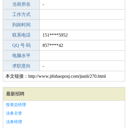
所学专业
当前所在
-
-
工作经验
工作方式
10
驾 照
到岗时间
B照
期望月薪
联系电话
151****5952
手机号码
QQ 号 码
151****5952
857****42
微信号码
电脑水平
151****5952
外语水平
求职意向
-
本文链接：http://www.jifubaoposj.com/jianli/270.html
最新招聘
投资总经理
法务主管
法务经理