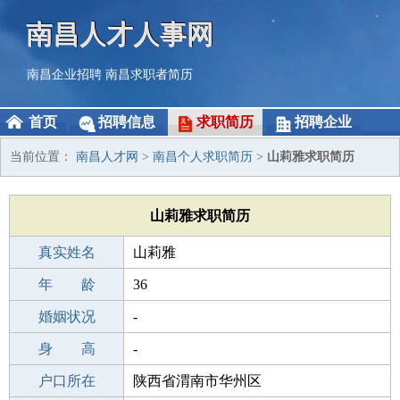
南昌人才人事网
南昌企业招聘
南昌求职者简历
首页
招聘信息
求职简历
招聘企业
当前位置：
南昌人才网
>
南昌个人求职简历
>
山莉雅求职简历
山莉雅求职简历
真实姓名
山莉雅
性 别
年 龄
女
36
出生年月
婚姻状况
1990-10-09
-
学 历
身 高
专科
-
毕业学校
户口所在
专科
陕西省渭南市华州区