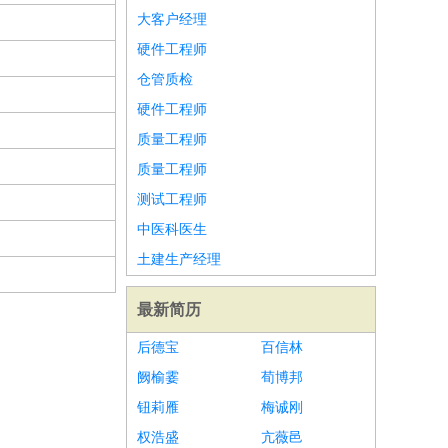
大客户经理
硬件工程师
仓管质检
硬件工程师
质量工程师
质量工程师
测试工程师
中医科医生
土建生产经理
最新简历
后德宝
百信林
阙榆霎
荀博邦
钮莉雁
梅诚刚
权浩盛
亢薇邑