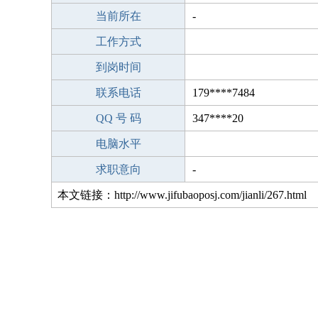
当前所在
傣族自治州
-
工作方式
到岗时间
联系电话
179****7484
QQ 号 码
347****20
电脑水平
求职意向
-
本文链接：http://www.jifubaoposj.com/jianli/267.html