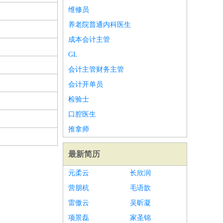
维修员
养老院普通内科医生
成本会计主管
GL
会计主管财务主管
会计开单员
检验士
口腔医生
推拿师
最新简历
元柔云
长欣润
营朋杭
毛语歆
雷傲云
吴昕凝
项景磊
家圣锦