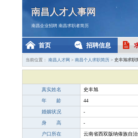
南昌人才人事网
南昌企业招聘
南昌求职者简历
首页
招聘信息
当前位置：
南昌人才网
>
南昌个人求职简历
>
史丰旭求职
真实姓名
史丰旭
年 龄
44
婚姻状况
-
身 高
-
户口所在
云南省西双版纳傣族自治