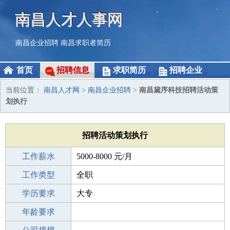
南昌人才人事网
南昌企业招聘
南昌求职者简历
首页
招聘信息
求职简历
招聘企业
当前位置：
南昌人才网
>
南昌企业招聘
>
南昌黛序科技招聘活动策
划执行
招聘活动策划执行
工作薪水
5000-8000 元/月
招聘人数
工作类型
若干
全职
性别要求
学历要求
-
大专
工作经验
年龄要求
3-5年