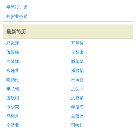
平面设计师
外贸业务员
最新简历
邓岚萍
丌琴娅
仇景楠
贺梨淑
向缘娜
滕蕊琦
巍瑾萱
潘君怡
喻韵伦
杜涛益
丰弘朝
洪弘羽
连钦楷
洪嘉慕
冷少荣
年漫海
乌梅月
兰蓝冰
仝靖业
司峻川