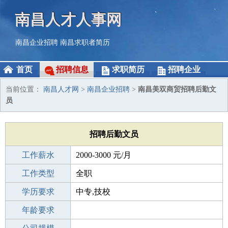
南昌人才人事网
南昌企业招聘
南昌求职者简历
首页
招聘信息
求职简历
招聘企业
当前位置：
南昌人才网
>
南昌企业招聘
>
南昌美双商贸招聘后勤文
员
招聘后勤文员
工作薪水
2000-3000 元/月
招聘人数
工作类型
1人
全职
性别要求
学历要求
-
中专,技校
工作经验
年龄要求
不限