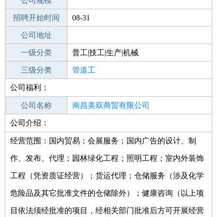
工作地点
公司规模
南昌安义县
招聘开始时间
公司电话
08-31
招聘结束时间
公司地址
2021-10-18
一级分类
普工|技工|生产|机械
二级分类
三级分类
普工/技工
管道工
公司福利：
其他行业
公司名称
南昌美双商贸有限公司
公司介绍：
公司类型
有限责任公司(自然人投资或控股)
经营范围：国内贸易；会展服务；国内广告的设计、制
作、发布、代理；园林绿化工程；照明工程；室内外装饰
工程（凭资质证经营）；货运代理；仓储服务（涉及化学
危险品及其它批准文件的仓储除外）；健康咨询（以上项
目依法须经批准的项目，经相关部门批准后方可开展经营