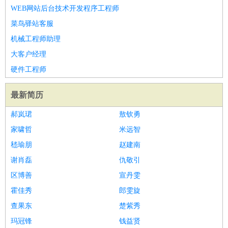
WEB网站后台技术开发程序工程师
菜鸟驿站客服
机械工程师助理
大客户经理
硬件工程师
最新简历
郝岚珺
敖钦勇
家啸哲
米远智
嵇瑜朋
赵建南
谢肖磊
仇敬引
区博善
宣丹雯
霍佳秀
郎雯旋
查果东
楚紫秀
玛冠锋
钱益贤