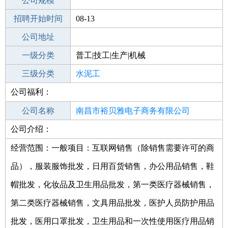
工作地点
公司规模
南昌安义县
招聘开始时间
公司电话
08-13
招聘结束时间
公司地址
2021-08-18
一级分类
普工|技工|生产|机械
二级分类
三级分类
普工/技工
水泥工
公司福利：
其他行业
酒店/餐饮
公司名称
南昌市裕贝雅电子商务有限公司
公司介绍：
公司类型
有限责任公司(自然人投资或控股)
经营范围：一般项目：互联网销售（除销售需要许可的商
品），服装服饰批发，日用百货销售，办公用品销售，鞋
帽批发，化妆品及卫生用品批发，第一类医疗器械销售，
第二类医疗器械销售，文具用品批发，医护人员防护用品
批发，医用口罩批发，卫生用品和一次性使用医疗用品销