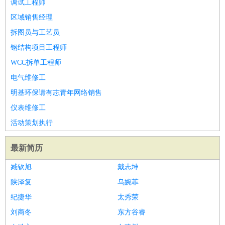
调试工程师
区域销售经理
拆图员与工艺员
钢结构项目工程师
WCC拆单工程师
电气维修工
明基环保请有志青年网络销售
仪表维修工
活动策划执行
最新简历
臧钦旭
戴志坤
陕泽复
乌婉菲
纪捷华
太秀荣
刘商冬
东方谷睿