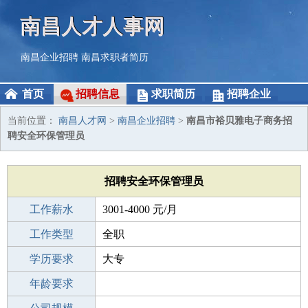
南昌人才人事网
南昌企业招聘
南昌求职者简历
首页
招聘信息
求职简历
招聘企业
当前位置：
南昌人才网
>
南昌企业招聘
>
南昌市裕贝雅电子商务招
聘安全环保管理员
招聘安全环保管理员
工作薪水
3001-4000 元/月
招聘人数
工作类型
2人
全职
性别要求
学历要求
-
大专
工作经验
年龄要求
5-10年