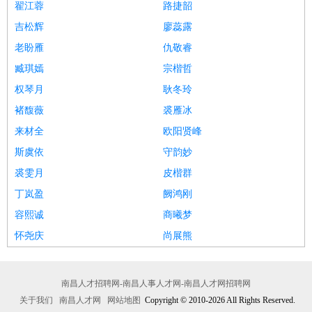
翟江蓉
路捷韶
吉松辉
廖蕊露
老盼雁
仇敬睿
臧琪嫣
宗楷哲
权琴月
耿冬玲
褚馥薇
裘雁冰
来材全
欧阳贤峰
斯虞依
守韵妙
裘雯月
皮楷群
丁岚盈
阙鸿刚
容熙诚
商曦梦
怀尧庆
尚展熊
南昌人才招聘网-南昌人事人才网-南昌人才网招聘网
关于我们
南昌人才网
网站地图
Copyright © 2010-2026 All Rights Reserved.