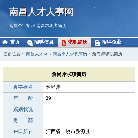
南昌人才人事网
南昌企业招聘
南昌求职者简历
首页
招聘信息
求职简历
招聘企业
当前位置：
南昌人才网
>
南昌个人求职简历
>
詹尚岸求职简历
詹尚岸求职简历
真实姓名
詹尚岸
性 别
年 龄
男
29
出生年月
婚姻状况
1997-11-18
-
学 历
身 高
高中
-
毕业学校
户口所在
乳源桂头中学
江西省上饶市婺源县