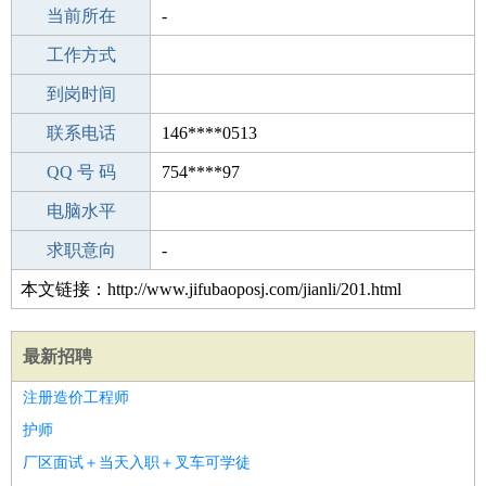
所学专业
当前所在
-
-
工作经验
工作方式
5
驾 照
到岗时间
A照
期望月薪
联系电话
146****0513
手机号码
QQ 号 码
146****0513
754****97
微信号码
电脑水平
146****0513
外语水平
求职意向
-
本文链接：http://www.jifubaoposj.com/jianli/201.html
最新招聘
注册造价工程师
护师
厂区面试＋当天入职＋叉车可学徒