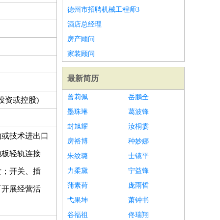
德州市招聘机械工程师3
酒店总经理
房产顾问
家装顾问
最新简历
曾莉佩
岳鹏全
投资或控股)
墨珠琳
葛波锋
封旭耀
汝桐霎
物或技术进出口
房裕博
种妙娜
地板轻轨连接
朱纹璐
士镜平
发；开关、插
力柔黛
宁益锋
蒲素荷
庞雨哲
可开展经营活
弋果坤
萧钟书
谷福祖
佟瑞翔