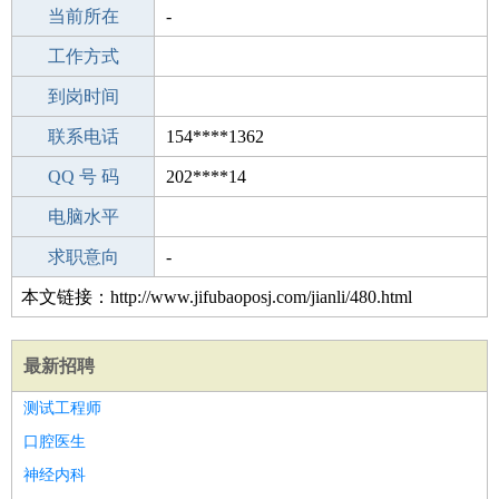
所学专业
当前所在
-
-
工作经验
工作方式
4
驾 照
到岗时间
A照
期望月薪
联系电话
154****1362
手机号码
QQ 号 码
154****1362
202****14
微信号码
电脑水平
154****1362
外语水平
求职意向
-
本文链接：http://www.jifubaoposj.com/jianli/480.html
最新招聘
测试工程师
口腔医生
神经内科