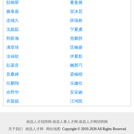
郜桐翠
董曼雅
滕泰嘉
宣沐芸
连城久
薛瑞栋
戈嫣茹
宁夏虞
荆新瀚
燕鹏胜
满章琦
匡幽菱
汝福钦
伊夏影
彭菡音
阚茜巧
吾桑婵
梁楠楷
任鹏翔
乐姗欣
佘野华
安采婉
衣茵嫣
汪鸿凯
南昌人才招聘网-南昌人事人才网-南昌人才网招聘网
关于我们
南昌人才网
网站地图
Copyright © 2010-2026 All Rights Reserved.