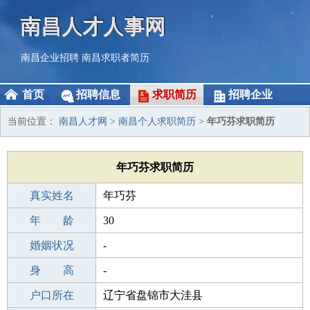
南昌人才人事网
南昌企业招聘
南昌求职者简历
首页
招聘信息
求职简历
招聘企业
当前位置：
南昌人才网
>
南昌个人求职简历
>
年巧芬求职简历
年巧芬求职简历
真实姓名
年巧芬
性 别
年 龄
女
30
出生年月
婚姻状况
1996-06-11
-
学 历
身 高
高中
-
毕业学校
户口所在
长沙回龙铺中学
辽宁省盘锦市大洼县