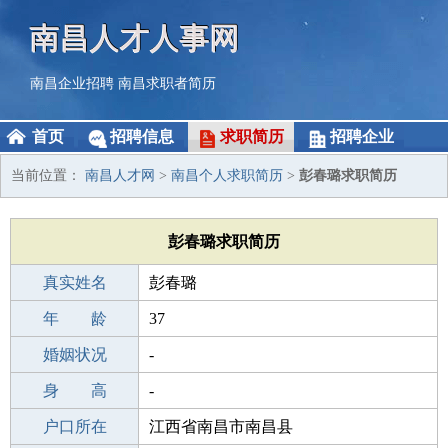
南昌人才人事网
南昌企业招聘
南昌求职者简历
首页
招聘信息
求职简历
招聘企业
当前位置：
南昌人才网
>
南昌个人求职简历
>
彭春璐求职简历
彭春璐求职简历
真实姓名
彭春璐
性 别
年 龄
女
37
出生年月
婚姻状况
1989-02-12
-
学 历
身 高
成人教育
-
毕业学校
户口所在
广西体育高等专科学校河池函授站
江西省南昌市南昌县