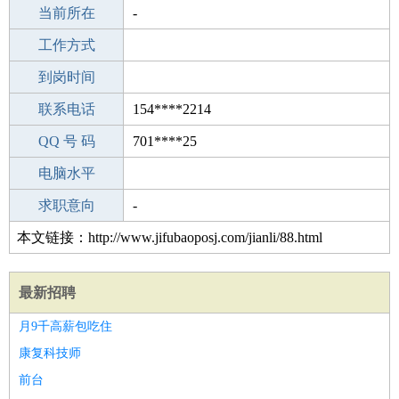
所学专业
当前所在
-
-
工作经验
工作方式
10
驾 照
到岗时间
C照
期望月薪
联系电话
154****2214
手机号码
QQ 号 码
154****2214
701****25
微信号码
电脑水平
154****2214
外语水平
求职意向
-
本文链接：http://www.jifubaoposj.com/jianli/88.html
最新招聘
月9千高薪包吃住
康复科技师
前台