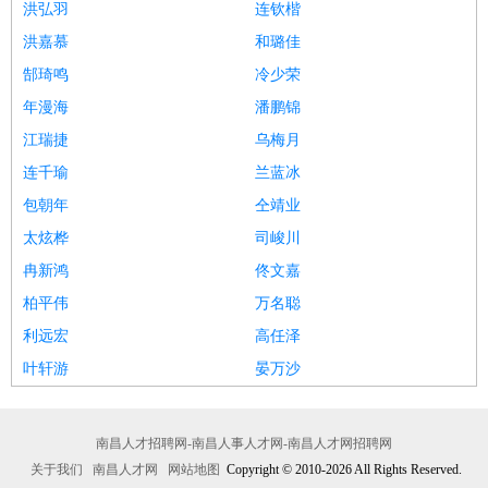
洪弘羽
连钦楷
洪嘉慕
和璐佳
郜琦鸣
冷少荣
年漫海
潘鹏锦
江瑞捷
乌梅月
连千瑜
兰蓝冰
包朝年
仝靖业
太炫桦
司峻川
冉新鸿
佟文嘉
柏平伟
万名聪
利远宏
高任泽
叶轩游
晏万沙
南昌人才招聘网-南昌人事人才网-南昌人才网招聘网
关于我们
南昌人才网
网站地图
Copyright © 2010-2026 All Rights Reserved.