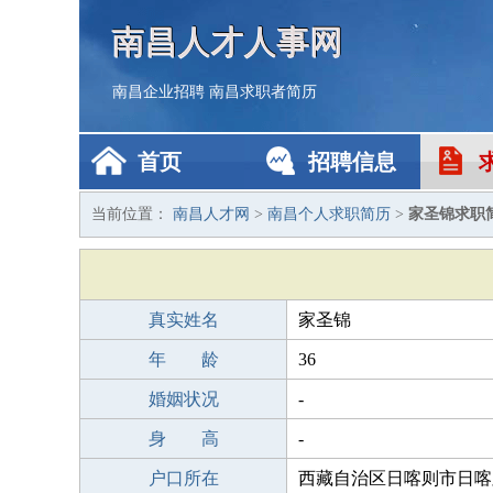
南昌人才人事网
南昌企业招聘
南昌求职者简历
首页
招聘信息
当前位置：
南昌人才网
>
南昌个人求职简历
>
家圣锦求职
真实姓名
家圣锦
年 龄
36
婚姻状况
-
身 高
-
户口所在
西藏自治区日喀则市日喀