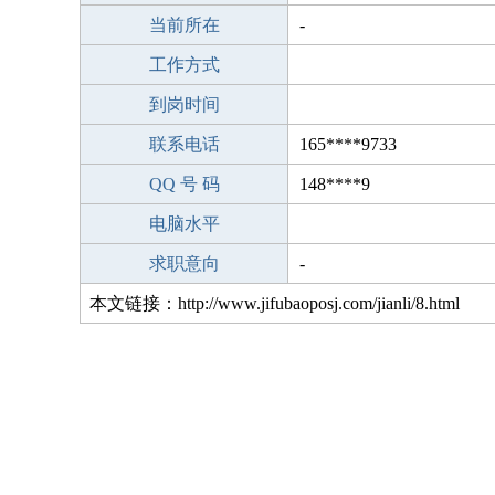
当前所在
-
工作方式
到岗时间
联系电话
165****9733
QQ 号 码
148****9
电脑水平
求职意向
-
本文链接：http://www.jifubaoposj.com/jianli/8.html