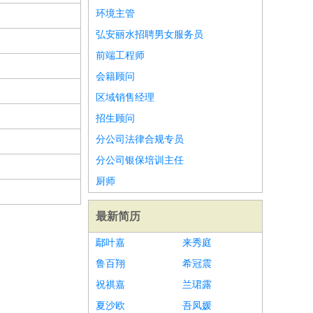
环境主管
弘安丽水招聘男女服务员
前端工程师
会籍顾问
区域销售经理
招生顾问
分公司法律合规专员
分公司银保培训主任
厨师
最新简历
鄢叶嘉
来秀庭
鲁百翔
希冠震
祝祺嘉
兰珺露
夏沙欧
吾凤媛