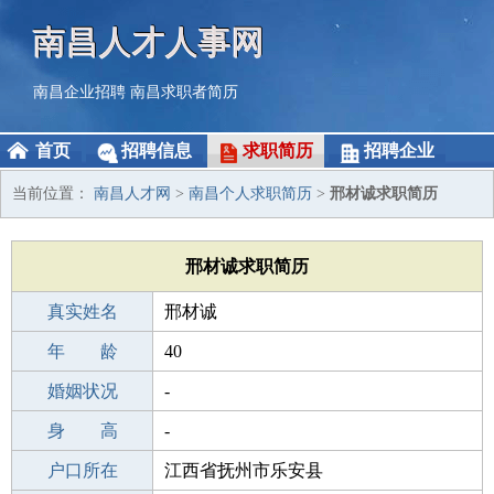
南昌人才人事网
南昌企业招聘
南昌求职者简历
首页
招聘信息
求职简历
招聘企业
当前位置：
南昌人才网
>
南昌个人求职简历
>
邢材诚求职简历
邢材诚求职简历
真实姓名
邢材诚
性 别
年 龄
男
40
出生年月
婚姻状况
1986-04-01
-
学 历
身 高
初中
-
毕业学校
户口所在
泸州宋观初级中学
江西省抚州市乐安县