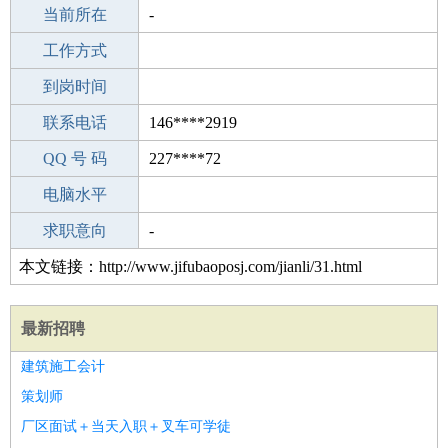
所学专业
当前所在
-
-
工作经验
工作方式
15
驾 照
到岗时间
未知
期望月薪
联系电话
146****2919
手机号码
QQ 号 码
146****2919
227****72
微信号码
电脑水平
146****2919
外语水平
求职意向
-
本文链接：http://www.jifubaoposj.com/jianli/31.html
最新招聘
建筑施工会计
策划师
厂区面试＋当天入职＋叉车可学徒