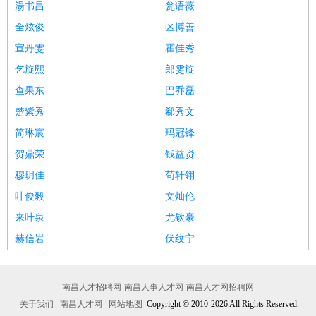
湯书昌
瓮语薇
全炫俊
区博善
宣丹雯
霍佳秀
乞旋熙
郎雯旋
查果东
巴乔磊
楚紫秀
郗秀文
简琳宸
玛冠锋
贺鼎荣
钱益贤
穆玥佳
苟轩翎
叶俊毅
文灿伦
来叶泉
尤钦豪
赫信岩
伏纹宁
南昌人才招聘网-南昌人事人才网-南昌人才网招聘网
关于我们
南昌人才网
网站地图
Copyright © 2010-2026 All Rights Reserved.