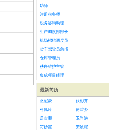
幼师
注册税务师
税务咨询助理
生产调度部部长
机场招聘调度员
货车驾驶员急招
仓库管理员
秩序维护主管
集成项目经理
最新简历
巫冠豪
伏彬齐
弓佩玲
傅碧姿
居古顺
卫尚洪
符妙霞
安波耀