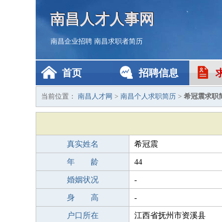
南昌人才人事网
南昌企业招聘
南昌求职者简历
首页
招聘信息
当前位置：
南昌人才网
>
南昌个人求职简历
>
希冠震求职
真实姓名
希冠震
年 龄
44
婚姻状况
-
身 高
-
户口所在
江西省抚州市资溪县