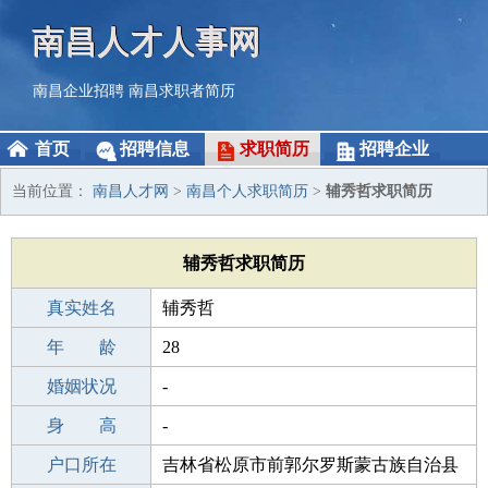
南昌人才人事网
南昌企业招聘
南昌求职者简历
首页
招聘信息
求职简历
招聘企业
当前位置：
南昌人才网
>
南昌个人求职简历
>
辅秀哲求职简历
辅秀哲求职简历
真实姓名
辅秀哲
性 别
年 龄
男
28
出生年月
婚姻状况
1998-01-09
-
学 历
身 高
成人教育
-
毕业学校
户口所在
武进区横山桥镇成人教育中心校
吉林省松原市前郭尔罗斯蒙古族自治县