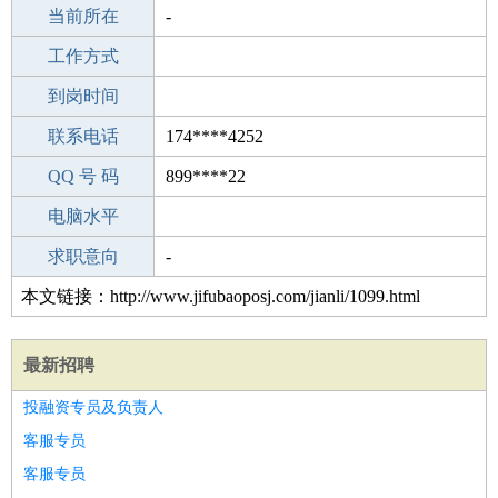
所学专业
当前所在
-
-
工作经验
工作方式
4
驾 照
到岗时间
C照
期望月薪
联系电话
174****4252
手机号码
QQ 号 码
174****4252
899****22
微信号码
电脑水平
174****4252
外语水平
求职意向
-
本文链接：http://www.jifubaoposj.com/jianli/1099.html
最新招聘
投融资专员及负责人
客服专员
客服专员