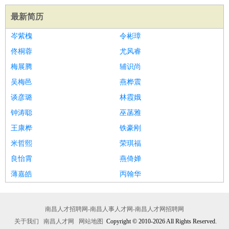
最新简历
岑紫槐
令彬璋
佟桐蓉
尤风睿
梅展腾
辅识尚
吴梅邑
燕桦震
谈彦璐
林霞娥
钟涛聪
巫菡雅
王康桦
铁豪刚
米哲熙
荣琪福
良怡霄
燕倚婵
薄嘉皓
丙翰华
南昌人才招聘网-南昌人事人才网-南昌人才网招聘网
关于我们
南昌人才网
网站地图
Copyright © 2010-2026 All Rights Reserved.