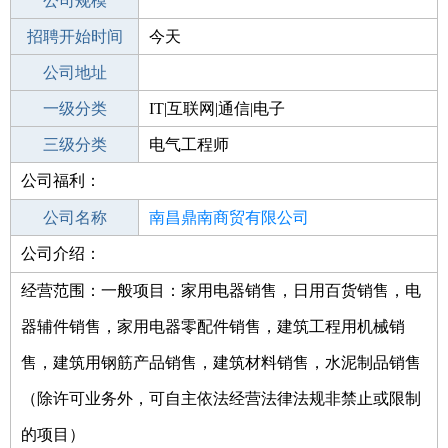
工作地点
公司规模
南昌湾里区
招聘开始时间
公司电话
今天
招聘结束时间
公司地址
2022-05-02
一级分类
IT|互联网|通信|电子
二级分类
三级分类
电子/电气
电气工程师
公司福利：
其他行业
公司名称
南昌鼎南商贸有限公司
公司介绍：
公司类型
有限责任公司(自然人投资或控股)
经营范围：一般项目：家用电器销售，日用百货销售，电
器辅件销售，家用电器零配件销售，建筑工程用机械销
售，建筑用钢筋产品销售，建筑材料销售，水泥制品销售
（除许可业务外，可自主依法经营法律法规非禁止或限制
的项目）