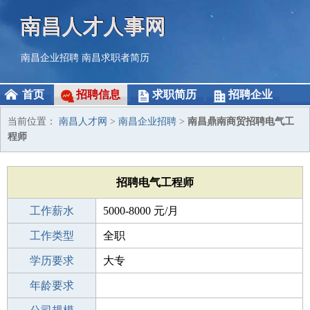
南昌人才人事网
南昌企业招聘
南昌求职者简历
首页
招聘信息
求职简历
招聘企业
当前位置：
南昌人才网
>
南昌企业招聘
>
南昌鼎南商贸招聘电气工
程师
招聘电气工程师
工作薪水
5000-8000 元/月
招聘人数
工作类型
全职
性别要求
学历要求
-
大专
工作经验
年龄要求
不限