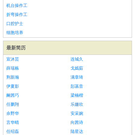
机台操作工
折弯操作工
口腔护士
细胞培养
最新简历
宣沐芸
连城久
薛瑞栋
戈嫣茹
荆新瀚
满章琦
伊夏影
彭菡音
阚茜巧
梁楠楷
任鹏翔
乐姗欣
佘野华
安采婉
言华晴
向茜诗
任绍磊
陆星达