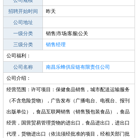
工作地点
公司规模
南昌湾里区
招聘开始时间
公司电话
昨天
招聘结束时间
公司地址
2021-10-19
一级分类
销售|市场|客服|公关
二级分类
三级分类
销售
销售经理
公司福利：
其他行业
公司名称
南昌乐蜂供应链有限责任公司
公司介绍：
公司类型
有限责任公司(自然人投资或控股的法人
独资)
经营范围：许可项目：保健食品销售，城市配送运输服务
（不含危险货物），广告发布（广播电台、电视台、报刊
出版单位），食品互联网销售（销售预包装食品），食品
经营，国营贸易管理货物的进出口，食品进出口，进出口
代理，货物进出口（依法须经批准的项目，经相关部门批