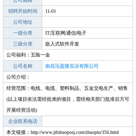
工作地点
公司规模
南昌青云谱区
招聘开始时间
公司电话
11-01
招聘结束时间
公司地址
2021-12-28
一级分类
IT|互联网|通信|电子
二级分类
三级分类
电子/电气
嵌入式软件开发
公司福利：五险一金
其他行业
公司名称
南昌泓盈隆实业有限公司
公司介绍：
公司类型
有限责任公司(自然人投资或控股)
经营范围：电线、电缆、塑料制品、五金交电生产、销售
(以上项目依法需经批准的项目，需经相关部门批准后方可
开展经营活动)
企业联系电话
本文链接：http://www.jifubaoposj.com/zhaopin/356.html