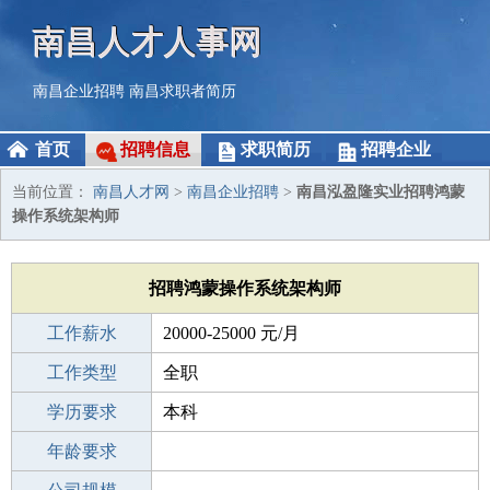
南昌人才人事网
南昌企业招聘
南昌求职者简历
首页
招聘信息
求职简历
招聘企业
当前位置：
南昌人才网
>
南昌企业招聘
>
南昌泓盈隆实业招聘鸿蒙
操作系统架构师
招聘鸿蒙操作系统架构师
工作薪水
20000-25000 元/月
招聘人数
工作类型
1人
全职
性别要求
学历要求
-
本科
工作经验
年龄要求
5-10年