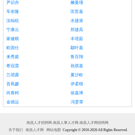
尹识亦
阚曼瑾
车依隆
匡哲嘉
汝灿杭
水捷港
宁康云
郑捷高
家健棋
丰瑶茹
欧国仕
鄢叶嘉
来秀庭
鲁百翔
希冠震
祝祺嘉
兰珺露
夏沙欧
吾凤媛
伊柔晴
尚青柯
侯嘉博
金德运
冯雯霄
南昌人才招聘网-南昌人事人才网-南昌人才网招聘网
关于我们
南昌人才网
网站地图
Copyright © 2010-2026 All Rights Reserved.