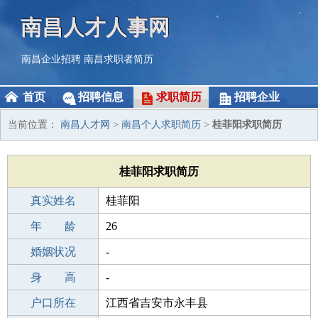
南昌人才人事网
南昌企业招聘
南昌求职者简历
首页
招聘信息
求职简历
招聘企业
当前位置：
南昌人才网
>
南昌个人求职简历
>
桂菲阳求职简历
桂菲阳求职简历
真实姓名
桂菲阳
性 别
年 龄
女
26
出生年月
婚姻状况
2000-04-03
-
学 历
身 高
初中
-
毕业学校
户口所在
深圳崛起诚信实验学校
江西省吉安市永丰县