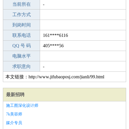
所学专业
当前所在
-
-
工作经验
工作方式
0
驾 照
到岗时间
无
期望月薪
联系电话
161****6116
手机号码
QQ 号 码
161****6116
405****56
微信号码
电脑水平
161****6116
外语水平
求职意向
-
本文链接：http://www.jifubaoposj.com/jianli/99.html
最新招聘
施工图深化设计师
7k美容师
媒介专员