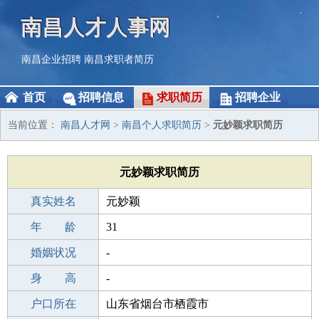
南昌人才人事网
南昌企业招聘
南昌求职者简历
首页
招聘信息
求职简历
招聘企业
当前位置：
南昌人才网
>
南昌个人求职简历
>
元妙颖求职简历
元妙颖求职简历
真实姓名
元妙颖
性 别
年 龄
女
31
出生年月
婚姻状况
1995-12-02
-
学 历
身 高
职校/技校
-
毕业学校
户口所在
西安栗红强金栗美发美容化妆学校
山东省烟台市栖霞市