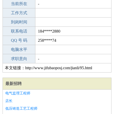
所学专业
当前所在
-
-
工作经验
工作方式
5
驾 照
到岗时间
B照
期望月薪
联系电话
184****2880
手机号码
QQ 号 码
184****2880
258****74
微信号码
电脑水平
184****2880
外语水平
求职意向
-
本文链接：http://www.jifubaoposj.com/jianli/95.html
最新招聘
电气监理工程师
店长
低压铸造工艺工程师