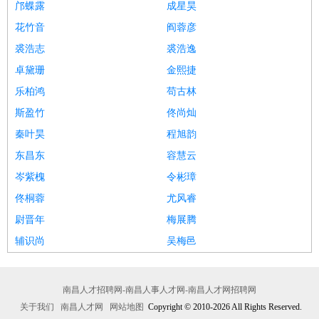
邝蝶露
成星昊
花竹音
阎蓉彦
裘浩志
裘浩逸
卓黛珊
金熙捷
乐柏鸿
苟古林
斯盈竹
佟尚灿
秦叶昊
程旭韵
东昌东
容慧云
岑紫槐
令彬璋
佟桐蓉
尤风睿
尉晋年
梅展腾
辅识尚
吴梅邑
南昌人才招聘网-南昌人事人才网-南昌人才网招聘网
关于我们
南昌人才网
网站地图
Copyright © 2010-2026 All Rights Reserved.