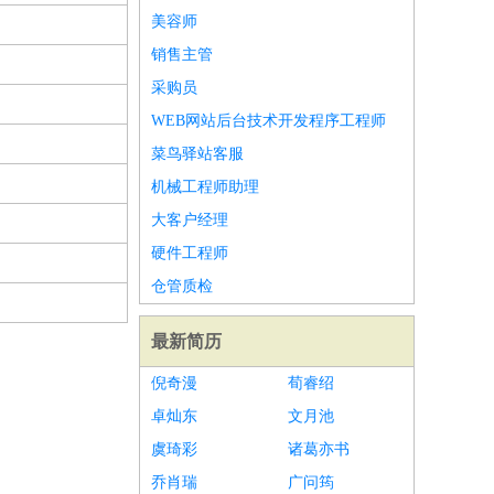
美容师
销售主管
采购员
WEB网站后台技术开发程序工程师
菜鸟驿站客服
机械工程师助理
大客户经理
硬件工程师
仓管质检
最新简历
倪奇漫
荀睿绍
卓灿东
文月池
虞琦彩
诸葛亦书
乔肖瑞
广问筠