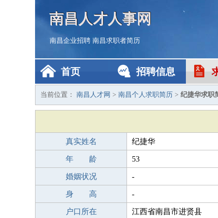
南昌人才人事网
南昌企业招聘
南昌求职者简历
首页
招聘信息
当前位置：
南昌人才网
>
南昌个人求职简历
>
纪捷华求职
真实姓名
纪捷华
年 龄
53
婚姻状况
-
身 高
-
户口所在
江西省南昌市进贤县