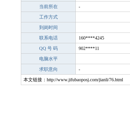
当前所在
-
工作方式
到岗时间
联系电话
160****4245
QQ 号 码
902****11
电脑水平
求职意向
-
本文链接：http://www.jifubaoposj.com/jianli/76.html