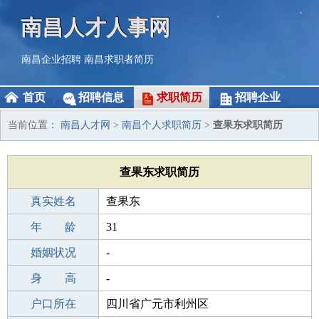
南昌人才人事网
南昌企业招聘
南昌求职者简历
首页
招聘信息
求职简历
招聘企业
当前位置：
南昌人才网
>
南昌个人求职简历
>
查果东求职简历
查果东求职简历
真实姓名
查果东
性 别
年 龄
男
31
出生年月
婚姻状况
1995-06-05
-
学 历
身 高
本科
-
毕业学校
户口所在
本科
四川省广元市利州区