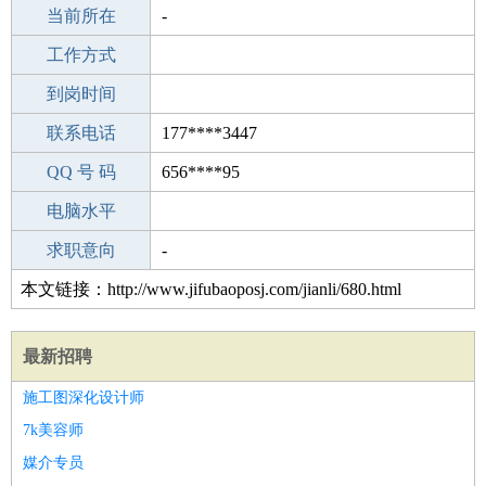
所学专业
当前所在
-
-
工作经验
工作方式
7
驾 照
到岗时间
无
期望月薪
联系电话
177****3447
手机号码
QQ 号 码
177****3447
656****95
微信号码
电脑水平
177****3447
外语水平
求职意向
-
本文链接：http://www.jifubaoposj.com/jianli/680.html
最新招聘
施工图深化设计师
7k美容师
媒介专员