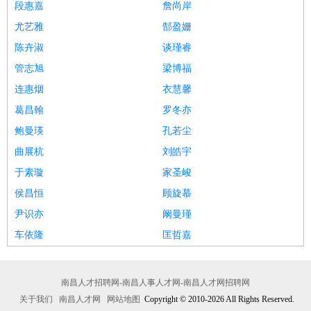
段惠嘉
詹尚岸
尤艺雅
郜盈姗
陈卉淑
谈瑾睿
管志旭
梁博福
连惠烟
衣慧馨
葛昌翰
罗冬亦
鲍曼瑛
孔若尘
曲展杭
刘皓宇
于素璇
家圣峻
侯昌恒
顾旋慕
尹识亦
阚曼瑾
车依隆
匡哲嘉
南昌人才招聘网-南昌人事人才网-南昌人才网招聘网
关于我们
南昌人才网
网站地图
Copyright © 2010-2026 All Rights Reserved.