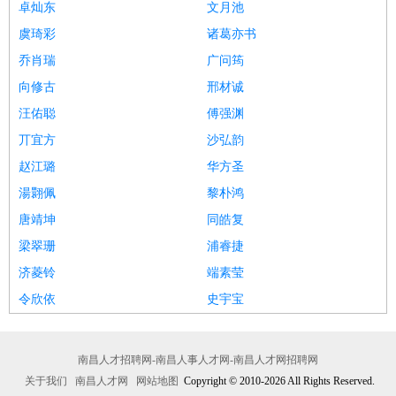
卓灿东
文月池
虞琦彩
诸葛亦书
乔肖瑞
广问筠
向修古
邢材诚
汪佑聪
傅强渊
丌宜方
沙弘韵
赵江璐
华方圣
湯翾佩
黎朴鸿
唐靖坤
同皓复
梁翠珊
浦睿捷
济菱铃
端素莹
令欣依
史宇宝
南昌人才招聘网-南昌人事人才网-南昌人才网招聘网
关于我们
南昌人才网
网站地图
Copyright © 2010-2026 All Rights Reserved.