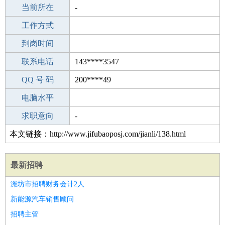
所学专业
当前所在
-
-
工作经验
工作方式
14
驾 照
到岗时间
A照
期望月薪
联系电话
143****3547
手机号码
QQ 号 码
143****3547
200****49
微信号码
电脑水平
143****3547
外语水平
求职意向
-
本文链接：http://www.jifubaoposj.com/jianli/138.html
最新招聘
潍坊市招聘财务会计2人
新能源汽车销售顾问
招聘主管