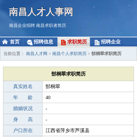
南昌人才人事网
南昌企业招聘
南昌求职者简历
首页
招聘信息
求职简历
招聘企业
当前位置：
南昌人才网
>
南昌个人求职简历
>
郜桐翠求职简历
郜桐翠求职简历
真实姓名
郜桐翠
性 别
年 龄
女
40
出生年月
婚姻状况
1986-02-22
-
学 历
身 高
高中
-
毕业学校
户口所在
茂名市油城老年大学
江西省萍乡市芦溪县