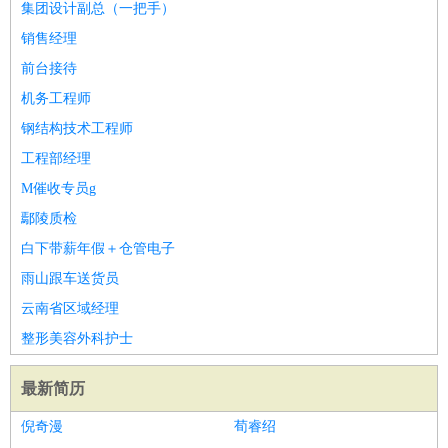
集团设计副总（一把手）
销售经理
前台接待
机务工程师
钢结构技术工程师
工程部经理
M催收专员g
鄢陵质检
白下带薪年假＋仓管电子
雨山跟车送货员
云南省区域经理
整形美容外科护士
最新简历
倪奇漫
荀睿绍